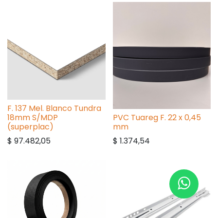
F. 137 Mel. Blanco Tundra
18mm S/MDP
PVC Tuareg F. 22 x 0,45
(superplac)
mm
$
97.482,05
$
1.374,54