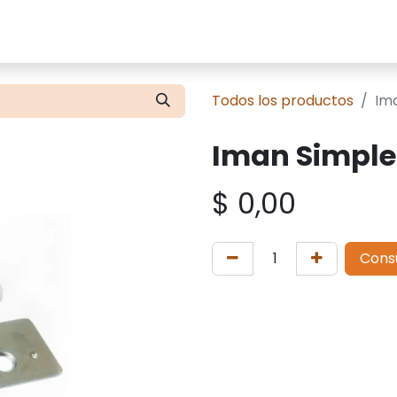
cios
Tienda
Presupuestos
Contácte
Todos los productos
Im
Iman Simple
$
0,00
Cons