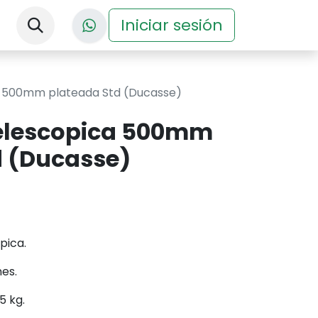
nos
Descargas
Iniciar sesión
Eventos
a 500mm plateada Std (Ducasse)
elescopica 500mm
d (Ducasse)
pica.
es.
5 kg.