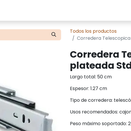
cios
Tienda
Presupuestos
Contácte
Todos los productos
Corredera Telescopic
Corredera T
plateada St
Largo total: 50 cm
Espesor: 1.27 cm
Tipo de corredera: telescó
Usos recomendados: cajon
Peso máximo soportado: 2