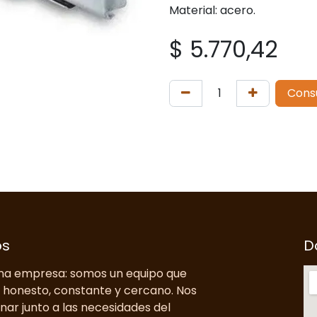
Material: acero.
$
5.770,42
Cons
os
D
a empresa: somos un equipo que
o honesto, constante y cercano. Nos
nar junto a las necesidades del