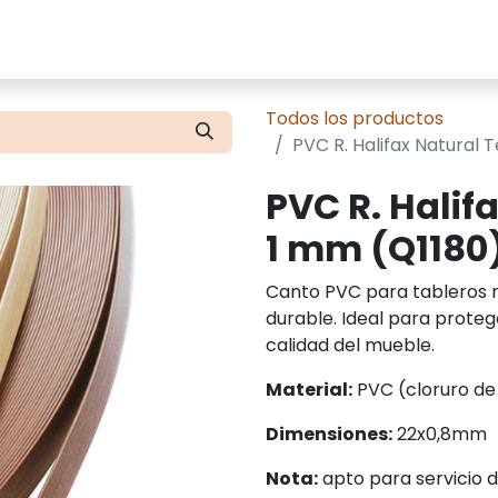
cios
Tienda
Presupuestos
Contácte
Todos los productos
PVC R. Halifax Natural 
PVC R. Halifa
1 mm (Q1180
Canto PVC para tableros m
durable. Ideal para protege
calidad del mueble.
Material:
PVC (cloruro de p
Dimensiones:
22x0,8mm
Nota:
apto para servicio 