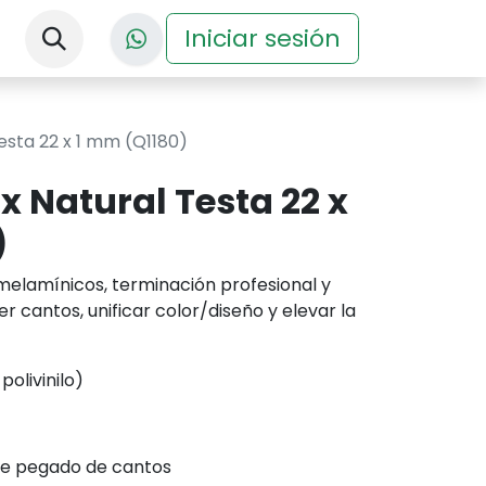
nos
Descargas
Iniciar sesión
Eventos
Testa 22 x 1 mm (Q1180)
x Natural Testa 22 x
)
elamínicos, terminación profesional y
r cantos, unificar color/diseño y elevar la
olivinilo)
de pegado de cantos