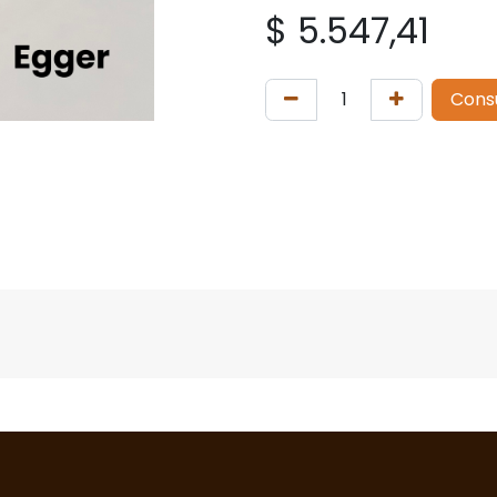
$
5.547,41
Cons