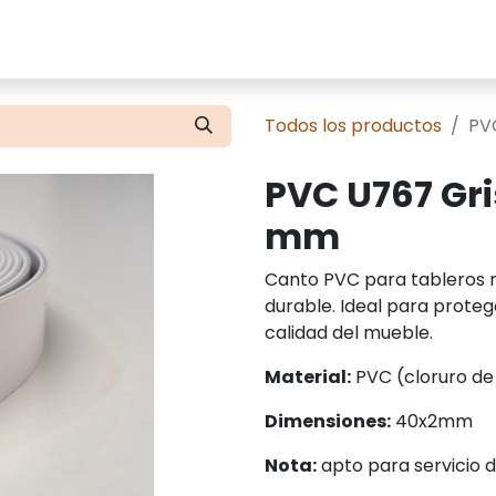
cios
Tienda
Presupuestos
Contácte
Todos los productos
PV
PVC U767 Gri
mm
Canto PVC para tableros m
durable. Ideal para protege
calidad del mueble.
Material:
PVC (cloruro de p
Dimensiones:
40x2mm
Nota:
apto para servicio 