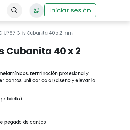
nos
Descargas
Iniciar sesión
Eventos
C U767 Gris Cubanita 40 x 2 mm
s Cubanita 40 x 2
elamínicos, terminación profesional y
r cantos, unificar color/diseño y elevar la
olivinilo)
de pegado de cantos