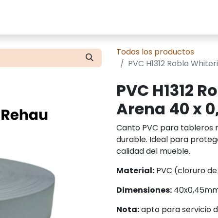
cios
Tienda
Presupuestos
Contácte
Todos los productos
PVC H1312 Roble Whiter
PVC H1312 Ro
Arena 40 x 
Canto PVC para tableros m
durable. Ideal para protege
calidad del mueble.
Material:
PVC (cloruro de p
Dimensiones:
40x0,45m
Nota:
apto para servicio 