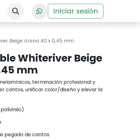
nos
Descargas
Iniciar sesión
Eventos
iver Beige Arena 40 x 0,45 mm
ble Whiteriver Beige
0,45 mm
elamínicos, terminación profesional y
r cantos, unificar color/diseño y elevar la
olivinilo)
m
de pegado de cantos