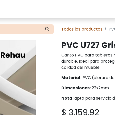
cios
Tienda
Presupuestos
Contácte
Todos los productos
PVC
PVC U727 Gri
Canto PVC para tableros m
durable. Ideal para protege
calidad del mueble.
Material:
PVC (cloruro de p
Dimensiones:
22x2mm
Nota:
apto para servicio 
$
3.159,92