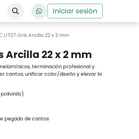
nos
Descargas
Iniciar sesión
Eventos
 U727 Gris Arcilla 22 x 2 mm
s Arcilla 22 x 2 mm
elamínicos, terminación profesional y
r cantos, unificar color/diseño y elevar la
olivinilo)
de pegado de cantos