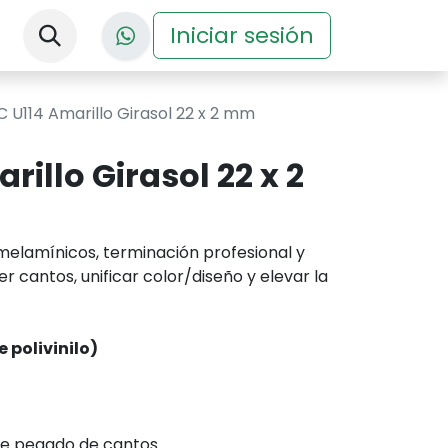
nos
Descargas
Iniciar sesión
Eventos
 U114 Amarillo Girasol 22 x 2 mm
illo Girasol 22 x 2
elamínicos, terminación profesional y
r cantos, unificar color/diseño y elevar la
 polivinilo)
de pegado de cantos