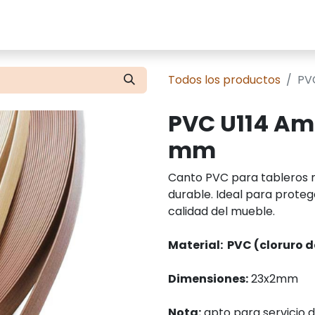
cios
Tienda
Presupuestos
Contácte
Todos los productos
PVC
PVC U114 Amar
mm
Canto PVC para tableros m
durable. Ideal para protege
calidad del mueble.
Material: PVC (cloruro de
Dimensiones:
23x2mm
Nota:
apto para servicio 