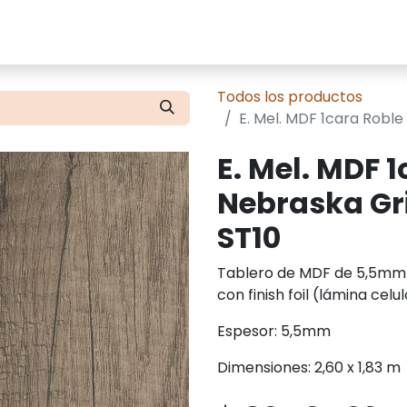
cios
Tienda
Presupuestos
Contácte
Todos los productos
E. Mel. MDF 1cara Robl
E. Mel. MDF 
Nebraska Gr
ST10
Tablero de MDF de 5,5mm 
con finish foil (lámina cel
Espesor: 5,5mm
Dimensiones: 2,60 x 1,83 m