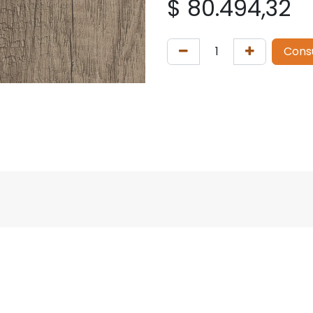
$
80.494,32
Cons