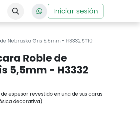
nos
Descargas
Iniciar sesión
Eventos
e de Nebraska Gris 5,5mm - H3332 ST10
1cara Roble de
is 5,5mm - H3332
de espesor revestido en una de sus caras
ulósica decorativa)