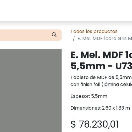
cios
Tienda
Presupuestos
Contácte
Todos los productos
E. Mel. MDF 1cara Gris
E. Mel. MDF 
5,5mm - U73
Tablero de MDF de 5,5mm 
con finish foil (lámina cel
Espesor: 5,5mm
Dimensiones: 2,60 x 1,83 m
$
78.230,01