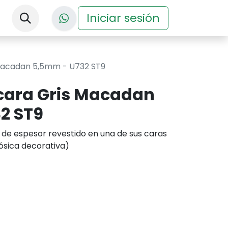
nos
Descargas
Iniciar sesión
Eventos
 Macadan 5,5mm - U732 ST9
1cara Gris Macadan
2 ST9
de espesor revestido en una de sus caras
ulósica decorativa)