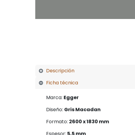
Descrip
ción
Ficha técnica
Marca:
Egger
Diseño:
Gris Macadan
Formato:
2600 x 1830 mm
Espesor:
5,5 mm