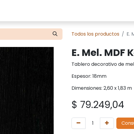
cios
Tienda
Presupuestos
Contácte
Todos los productos
E.
E. Mel. MDF
Tablero decorativo de mel
Espesor: 18mm
Dimensiones: 2,60 x 1,83 m
$
79.249,04
Cons