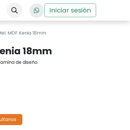
nos
Descargas
Iniciar sesión
Eventos
 Mel. MDF Kenia 18mm
 Kenia 18mm
amina de diseño.
ultanos